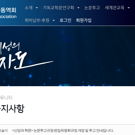
5,
소개
기독교학문연구회
논문투고
세계관교육
5,
회비납부·후원
로그인
회원가입
뮤니티
공지사항
<신앙과 학문> 논문투고규정·편집위원회규정 개정 및 투고 안내입니다.
학술지