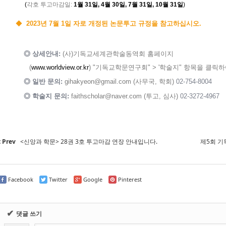
(
각호 투고마감일:
1월 31일, 4월 30일, 7월 31일, 10월 31일
)
◆
2023년 7월 1일 자로 개정된 논문투고 규정을 참고하십시오.
◎ 상세안내:
(사)기독교세계관학술동역회 홈페이지
(
www.worldview.or.kr
)
"기독교학문연구회" > '학술지" 항목을 클릭
◎ 일반 문의:
gihakyeon@gmail.com (사무국, 학회)
02-754-8004
◎ 학술지 문의:
faithscholar@naver.com (투고, 심사)
02-3272-4967
Prev
<신앙과 학문> 28권 3호 투고마감 연장 안내입니다.
제5회 
Facebook
Twitter
Google
Pinterest
✔
댓글 쓰기