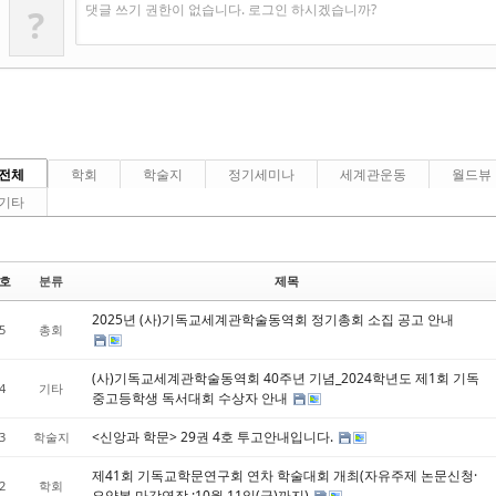
댓글 쓰기 권한이 없습니다. 로그인 하시겠습니까?
?
전체
학회
학술지
정기세미나
세계관운동
월드뷰
기타
호
분류
제목
2025년 (사)기독교세계관학술동역회 정기총회 소집 공고 안내
5
총회
(사)기독교세계관학술동역회 40주년 기념_2024학년도 제1회 기독
4
기타
중고등학생 독서대회 수상자 안내
<신앙과 학문> 29권 4호 투고안내입니다.
3
학술지
제41회 기독교학문연구회 연차 학술대회 개최(자유주제 논문신청·
2
학회
요약본 마감연장 :10월 11일(금)까지)