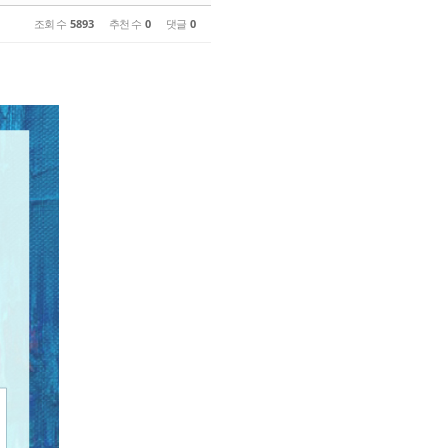
조회 수
5893
추천 수
0
댓글
0