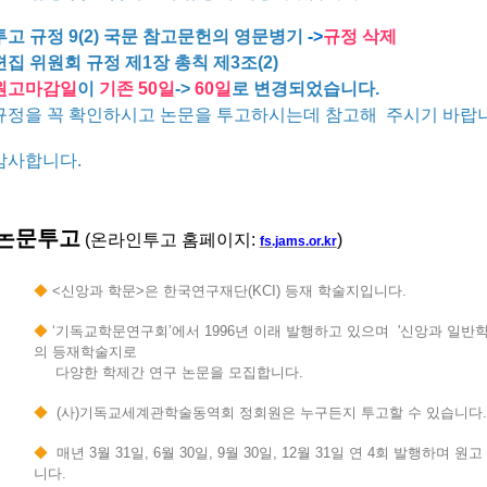
투고 규정 9(2) 국문 참고문헌의 영문병기
->
규정 삭제
편집 위원회 규정 제1장 총칙 제3조(2)
원고마감일
이
기존 50일
->
60일
로 변경되었습니다.
규정을 꼭 확인하시고 논문을 투고하시는데 참고해 주시기 바랍니
감사합니다.
논문투고
(
온라인투고 홈페이지
:
)
fs.jams.or.kr
◆
<신앙과 학문>은 한국연구재단(KCI) 등재 학술지입니다.
◆
‘기독교학문연구회’에서 1996년 이래 발행하고 있으며 '신앙과 일반
의 등재학술지로
다양한 학제간 연구 논문을 모집합니다.
◆
(사)기독교세계관학술동역회 정회원은 누구든지 투고할 수 있습니다
◆
매년 3월 31일, 6월 30일, 9월 30일, 12월 31일 연 4회 발행하며 
니다.