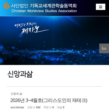
Sketchbook
스케치북5
Sketchbook
스케치북5
ko
신앙과삶
신앙과 삶
2026년 3~4월호(그리스도인의 재테크)
worldview
조회 수
542
추천 수
0
댓글
0