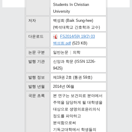
Students In Christian
University
저자
백성희 (Baik Sung-hee)
(백석대학교 간호학과 교수)
다운로드
FS2014(59) 19(2) 03
백성희.pdf
(523 KB)
논문 구분
일반논문
|
의학
발행 기관
신앙과 학문 (ISSN 1226-
9425)
발행 정보
제19권 2호 (통권 59호)
발행 년월
2014년 06월
국문 초록
본 연구는 보건의료 분야에서
주역을 담당하게 될 대학생을
대상으로 생명의료윤리의식
정도를 파악하고
분석함으로써
기독교대학에서 학생들의