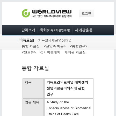
[자료실]
기독교세계관영상채널
통합 자료실
<신앙과 학문>
<통합연구>
<월드뷰>
정기학술대회
세계관 자료실
제목
기독보건의료계열 대학생의
생명의료윤리의식에 관한
연구
영문 제목
A Study on the
Consciousness of Biomedical
Ethics of Health Care