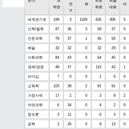
분야
과
학문
학술
연
뷰
타
학문
학회
대회
구
세계관기초
199
3
1168
426
306
5
신학/철학
87
36
3
59
37
0
인문과학
78
37
1
45
50
0
예술
32
32
0
32
29
0
사회과학
84
43
0
64
45
0
경제/경영
48
37
0
115
42
1
리더십
7
0
0
1
0
0
교육학
103
38
2
91
91
0
가정사역
17
2
0
3
8
2
자연과학
6
34
0
4
2
0
창조론
3
11
0
0
3
0
공학
2
26
0
9
13
0