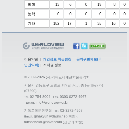
의학
13
6
0
19
8
0
농학
0
0
0
0
0
0
기타
182
17
1
35
16
0
이용약관
|
개인정보 취급방침
|
공익위반제보(국
민권익위)
|
저작권 정보
©
2009-2026 (사)기독교세계관학술동역회
서울시 영등포구 도림로 139길 8-1, 3층 (문래동2가)
(07290)
02-754-8004
0303-0272-4967
Tel.
Fax.
info@worldview.or.kr
Email.
기독교학문연구회
02-3272-4967
Tel.
gihakyun@daum.net
(학회),
Email.
faithscholar@naver.com
(신앙과 학문)