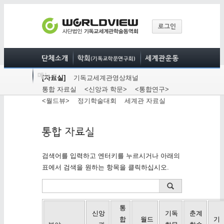
[자료실]
기독교세계관영상채널
통합 자료실
<신앙과 학문>
<통합연구>
<월드뷰>
정기학술대회
세계관 자료실
검색어를 입력하고 엔터키를 누르시거나 아래의
표에서 검색을 원하는 항목을 클릭하십시오.
통
신앙
기독
춘계
합
월드
기