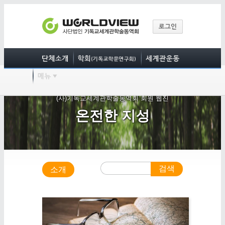
(사)기독교세계관학술동역회 회원 웹진
온전한 지성
검색
소개