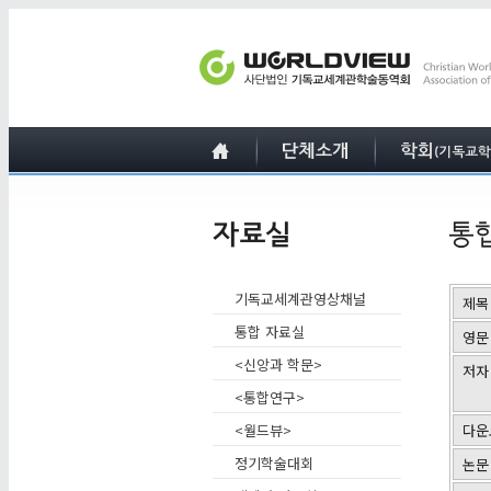
기독교세계관영상채널
제목
통합 자료실
영문
<신앙과 학문>
저자
<통합연구>
<월드뷰>
다운
정기학술대회
논문