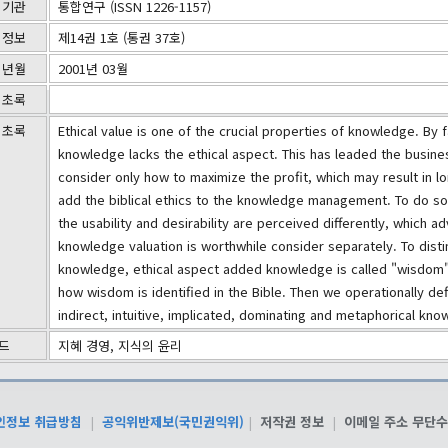
 기관
통합연구 (ISSN 1226-1157)
 정보
제14권 1호 (통권 37호)
 년월
2001년 03월
 초록
 초록
Ethical value is one of the crucial properties of knowledge. By
knowledge lacks the ethical aspect. This has leaded the bus
consider only how to maximize the profit, which may result in lo
add the biblical ethics to the knowledge management. To do s
the usability and desirability are perceived differently, which a
knowledge valuation is worthwhile consider separately. To distin
knowledge, ethical aspect added knowledge is called "wisdom" 
how wisdom is identified in the Bible. Then we operationally d
indirect, intuitive, implicated, dominating and metaphorical kno
드
지혜 경영, 지식의 윤리
인정보 취급방침
|
공익위반제보(국민권익위)
|
저작권 정보
|
이메일 주소 무단수