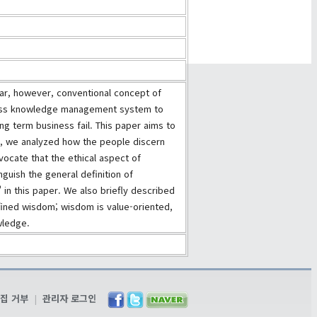
 far, however, conventional concept of
iness knowledge management system to
ng term business fail. This paper aims to
o, we analyzed how the people discern
dvocate that the ethical aspect of
guish the general definition of
in this paper. We also briefly described
efined wisdom; wisdom is value-oriented,
wledge.
집 거부
|
관리자 로그인