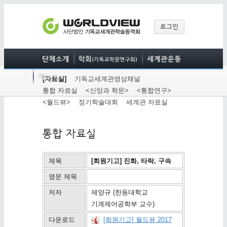
[자료실]
기독교세계관영상채널
통합 자료실
<신앙과 학문>
<통합연구>
<월드뷰>
정기학술대회
세계관 자료실
제목
[회원기고] 진화, 타락, 구속
영문 제목
저자
제양규 (한동대학교
기계제어공학부 교수)
다운로드
[회원기고] 월드뷰 2017