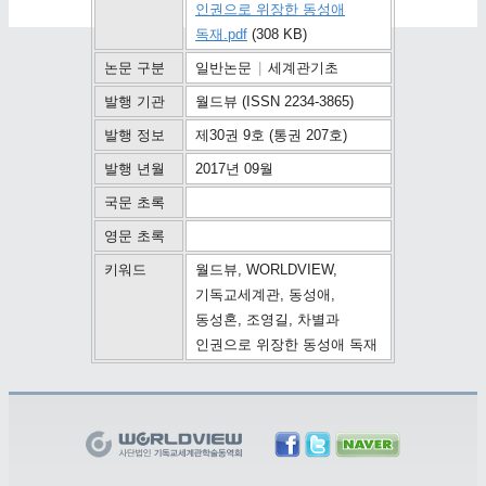
인권으로 위장한 동성애
독재.pdf
(308 KB)
논문 구분
일반논문
|
세계관기초
발행 기관
월드뷰 (ISSN 2234-3865)
발행 정보
제30권 9호 (통권 207호)
발행 년월
2017년 09월
국문 초록
영문 초록
키워드
월드뷰, WORLDVIEW,
기독교세계관, 동성애,
동성혼, 조영길, 차별과
인권으로 위장한 동성애 독재