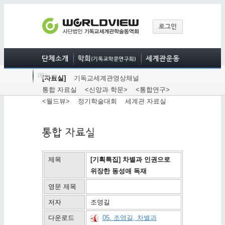
[자료실]
기독교세계관영상채널
통합 자료실
<신앙과 학문>
<통합연구>
<월드뷰>
정기학술대회
세계관 자료실
제목
[기획특집] 차별과 인권으로
위장한 동성애 독재
영문 제목
저자
조영길
다운로드
05. 조영길, 차별과