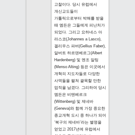
고찰이다. 당시 유럽에서
개신교도들이
가톨릭으로부터 박해를 받을
때 엠든은 그들에게 피난처가
되었다. 그리고 요하네스 아
라스코(Johannes a Lasco),
겔리우스 파버(Gellius Faber),
알버트 하르덴베르그(Albert
Hardenberg) 및 멘조 알팅
(Menso Alting) 등은 이곳에서
개혁의 지도자들로 다양한
사역들을 펼쳐 괄목할 만한
업적을 남겼다. 그리하여 당시
엠든은 비텐베르크
(Wittenberg) 및 제네바
(Geneva)와 함께 가장 중요한
종교개혁 도시 중 하나가 되어
‘북구의 제네바’라는 별명을
얻었고 2017년에 유럽에서