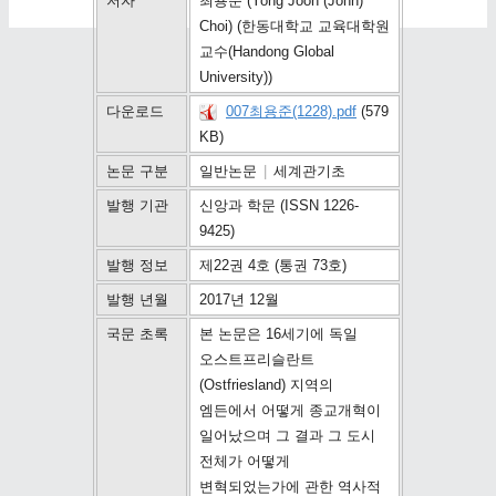
저자
최용준 (Yong Joon (John)
Choi) (한동대학교 교육대학원
교수(Handong Global
University))
다운로드
007최용준(1228).pdf
(579
KB)
논문 구분
일반논문
|
세계관기초
발행 기관
신앙과 학문 (ISSN 1226-
9425)
발행 정보
제22권 4호 (통권 73호)
발행 년월
2017년 12월
국문 초록
본 논문은 16세기에 독일
오스트프리슬란트
(Ostfriesland) 지역의
엠든에서 어떻게 종교개혁이
일어났으며 그 결과 그 도시
전체가 어떻게
변혁되었는가에 관한 역사적