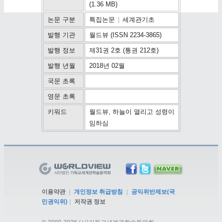
(1.36 MB)
논문 구분
특집논문
|
세계관기초
발행 기관
월드뷰 (ISSN 2234-3865)
발행 정보
제31권 2호 (통권 212호)
발행 년월
2018년 02월
국문 초록
영문 초록
키워드
월드뷰, 하늘이 열리고 성령이
임하심
이용약관
|
개인정보 취급방침
|
공익위반제보(국
민권익위)
|
저작권 정보