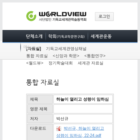
[자료실]
기독교세계관영상채널
통합 자료실
<신앙과 학문>
<통합연구>
<월드뷰>
정기학술대회
세계관 자료실
제목
하늘이 열리고 성령이 임하심
영문 제목
저자
박선규
다운로드
박선규, 하늘이 열리고
성령이 임하심, 22-24.pdf