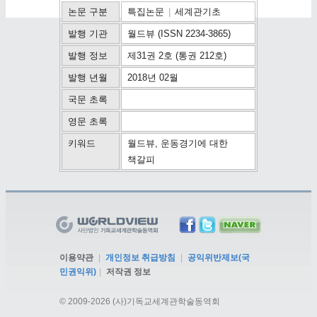
논문 구분
특집논문
|
세계관기초
발행 기관
월드뷰 (ISSN 2234-3865)
발행 정보
제31권 2호 (통권 212호)
발행 년월
2018년 02월
국문 초록
영문 초록
키워드
월드뷰, 운동경기에 대한
책갈피
이용약관
|
개인정보 취급방침
|
공익위반제보(국
민권익위)
|
저작권 정보
©
2009-2026 (사)기독교세계관학술동역회