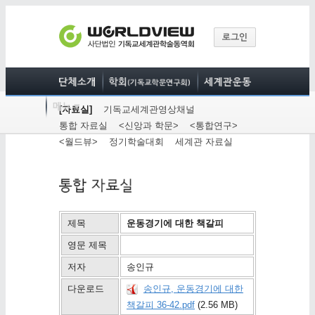
[자료실]
기독교세계관영상채널
통합 자료실
<신앙과 학문>
<통합연구>
<월드뷰>
정기학술대회
세계관 자료실
제목
운동경기에 대한 책갈피
영문 제목
저자
송인규
다운로드
송인규, 운동경기에 대한
책갈피 36-42.pdf
(2.56 MB)