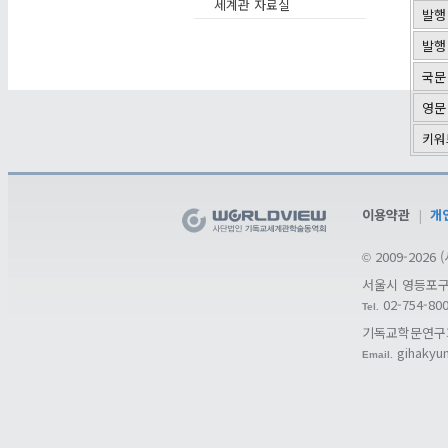
세계관 자료실
발행
발행
국문
영문
키워
이용약관
|
개
2009-202
©
서울시 영등포구 도
02-754-80
Tel.
기독교학문연구
gihakyu
Email.