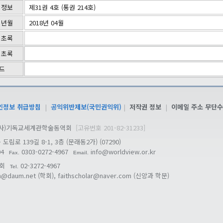
 정보
제31권 4호 (통권 214호)
 년월
2018년 04월
 초록
 초록
드
인정보 취급방침
|
공익위반제보(국민권익위)
|
저작권 정보
|
이메일 주소 무단수
6 (사)기독교세계관학술동역회
[고유번호 201-82-31233]
림로 139길 8-1, 3층 (문래동2가)
(07290)
04
0303-0272-4967
info@worldview.or.kr
Fax.
Email.
회
02-3272-4967
Tel.
n@daum.net
(학회),
faithscholar@naver.com
(신앙과 학문)