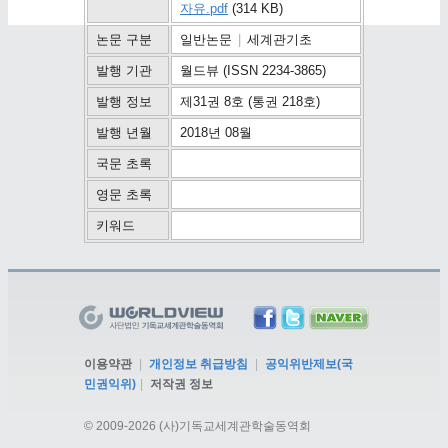
자유.pdf
(314 KB)
논문 구분
일반논문
|
세계관기초
발행 기관
월드뷰 (ISSN 2234-3865)
발행 정보
제31권 8호 (통권 218호)
발행 년월
2018년 08월
국문 초록
영문 초록
키워드
이용약관
|
개인정보 취급방침
|
공익위반제보(국
민권익위)
|
저작권 정보
©
2009-2026 (사)기독교세계관학술동역회