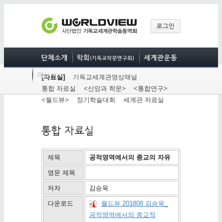
[자료실]
기독교세계관영상채널
통합 자료실
<신앙과 학문>
<통합연구>
<월드뷰>
정기학술대회
세계관 자료실
제목
공적영역에서의 종교의 자유
영문 제목
저자
김승욱
다운로드
월드뷰 201808 김승욱_
공적영역에서의 중교적