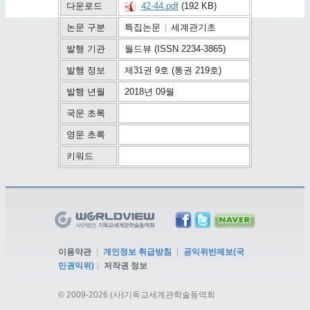
다운로드
42-44.pdf
(192 KB)
논문 구분
특집논문
|
세계관기초
발행 기관
월드뷰 (ISSN 2234-3865)
발행 정보
제31권 9호 (통권 219호)
발행 년월
2018년 09월
국문 초록
영문 초록
키워드
이용약관
|
개인정보 취급방침
|
공익위반제보(국
민권익위)
|
저작권 정보
©
2009-2026 (사)기독교세계관학술동역회