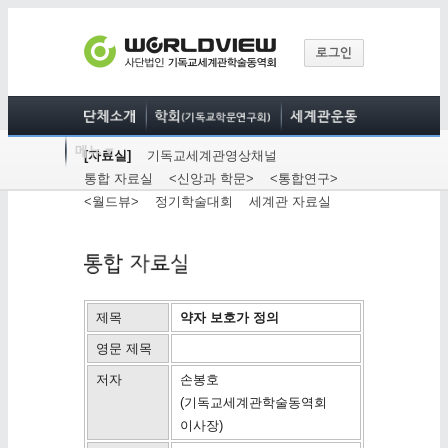
[자료실]
기독교세계관영상채널
통합 자료실
<신앙과 학문>
<통합연구>
<월드뷰>
정기학술대회
세계관 자료실
제목
약자 보호가 정의
영문 제목
저자
손봉호
(기독교세계관학술동역회
이사장)