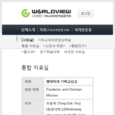
[자료실]
기독교세계관영상채널
통합 자료실
<신앙과 학문>
<통합연구>
<월드뷰>
정기학술대회
세계관 자료실
제목
팬데믹과 기독교선교
영문 제목
Pandemic and Christian
Mission
저자
유용욱 (Yong-Ouk You)
(원광대학교(Wonkwang