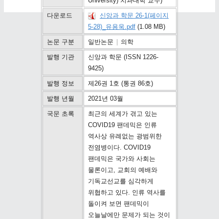
University) 치과대학 교수)
다운로드
신앙과 학문 26-1(페이지
5-28)_유용욱.pdf
(1.08 MB)
논문 구분
일반논문
|
의학
발행 기관
신앙과 학문 (ISSN 1226-
9425)
발행 정보
제26권 1호 (통권 86호)
발행 년월
2021년 03월
국문 초록
최근의 세계가 겪고 있는
COVID19 팬데믹은 인류
역사상 유례없는 광범위한
전염병이다. COVID19
팬데믹은 국가와 사회는
물론이고, 교회의 예배와
기독교선교를 심각하게
위협하고 있다. 인류 역사를
돌이켜 보면 팬데믹이
오늘날에만 문제가 되는 것이