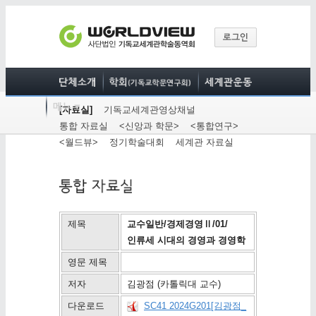
[자료실]
기독교세계관영상채널
통합 자료실
<신앙과 학문>
<통합연구>
<월드뷰>
정기학술대회
세계관 자료실
제목
교수일반/경제경영Ⅱ/01/
인류세 시대의 경영과 경영학
영문 제목
저자
김광점 (카톨릭대 교수)
다운로드
SC41 2024G201[김광점_