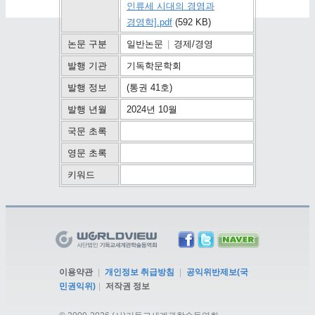
인류세 시대의 경영과
경영학].pdf
(592 KB)
논문 구분
일반논문
|
경제/경영
발행 기관
기독학문학회
발행 정보
(통권 41호)
발행 년월
2024년 10월
국문 초록
영문 초록
키워드
이용약관
|
개인정보 취급방침
|
공익위반제보(국
민권익위)
|
저작권 정보