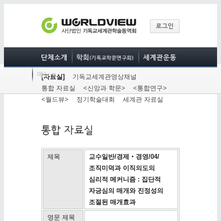
[자료실]
기독교세계관영상채널
통합 자료실
<신앙과 학문>
<통합연구>
<월드뷰>
정기학술대회
세계관 자료실
제목
교수일반/경제‧경영/04/
조직미덕과 이직의도의
심리적 메커니즘 : 집단적
자긍심의 매개와 진정성의
조절된 매개효과
영문 제목