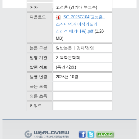
저자
고성훈 (경기대 부교수)
다운로드
SC_2025G104[고성훈_
조직미덕과 이직의도의
심리적 메커니즘].pdf
(1.28
MB)
논문 구분
일반논문
|
경제/경영
발행 기관
기독학문학회
발행 정보
(통권 42호)
발행 년월
2025년 10월
국문 초록
영문 초록
키워드