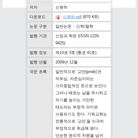
저자
신원하
다운로드
신원하.pdf
(870 KB)
논문 구분
일반논문
|
신학/철학
발행 기관
신앙과 학문 (ISSN 1226-
9425)
발행 정보
제14권 3호 (통권 41호)
발행 년월
2009년 12월
국문 초록
일반적으로 ‘교만(pride)’은
자부심, 자존심이라는
가치중립적인 뜻으로 보인다.
그러나 때로는 남을 무시하고
자기를 높이는 거만한
태도라는 부정적 의미로
사용되기도 한다. 기독교회는
전통적으로 ‘교만’을 지극히
부정적으로 취급해 왔다.
단순한 윤리적 차원을 넘어