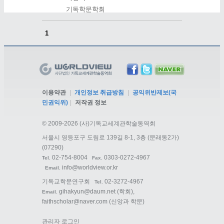
기독학문학회
1
이용약관
|
개인정보 취급방침
|
공익위반제보(국
민권익위)
|
저작권 정보
©
2009-2026 (사)기독교세계관학술동역회
서울시 영등포구 도림로 139길 8-1, 3층 (문래동2가)
(07290)
02-754-8004
0303-0272-4967
Tel.
Fax.
info@worldview.or.kr
Email.
기독교학문연구회
02-3272-4967
Tel.
gihakyun@daum.net
(학회),
Email.
faithscholar@naver.com
(신앙과 학문)
관리자 로그인