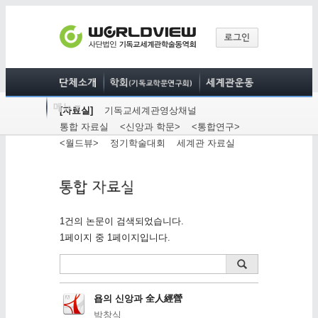
[자료실]
기독교세계관영상채널
통합 자료실
<신앙과 학문>
<통합연구>
<월드뷰>
정기학술대회
세계관 자료실
1건의 논문이 검색되었습니다.
1페이지 중 1페이지입니다.
욥의 신앙과 全人經營
박창식