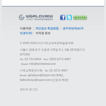
이용약관
|
개인정보 취급방침
|
공익위반제보(국
민권익위)
|
저작권 정보
©
2009-2026 (사)기독교세계관학술동역회
서울시 영등포구 도림로 139길 8-1, 3층 (문래동2가)
(07290)
02-754-8004
0303-0272-4967
Tel.
Fax.
info@worldview.or.kr
Email.
기독교학문연구회
02-3272-4967
Tel.
gihakyun@daum.net
(학회),
Email.
faithscholar@naver.com
(신앙과 학문)
관리자 로그인