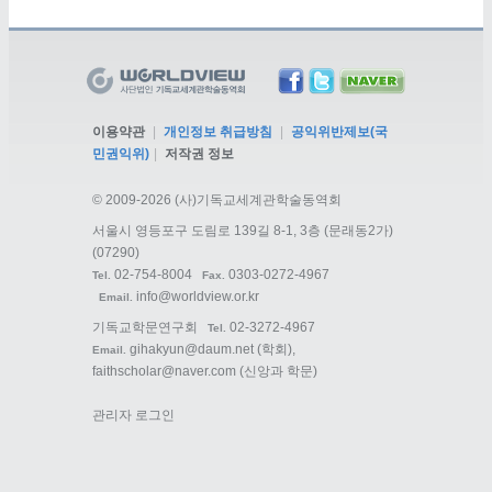
이용약관
|
개인정보 취급방침
|
공익위반제보(국
민권익위)
|
저작권 정보
©
2009-2026 (사)기독교세계관학술동역회
서울시 영등포구 도림로 139길 8-1, 3층 (문래동2가)
(07290)
02-754-8004
0303-0272-4967
Tel.
Fax.
info@worldview.or.kr
Email.
기독교학문연구회
02-3272-4967
Tel.
gihakyun@daum.net
(학회),
Email.
faithscholar@naver.com
(신앙과 학문)
관리자 로그인