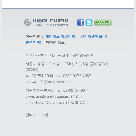
이용약관
|
개인정보 취급방침
|
공익위반제보(국
민권익위)
|
저작권 정보
©
2009-2026 (사)기독교세계관학술동역회
서울시 영등포구 도림로 139길 8-1, 3층 (문래동2가)
(07290)
02-754-8004
0303-0272-4967
Tel.
Fax.
info@worldview.or.kr
Email.
기독교학문연구회
02-3272-4967
Tel.
gihakyun@daum.net
(학회),
Email.
faithscholar@naver.com
(신앙과 학문)
관리자 로그인