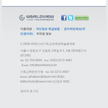
이용약관
|
개인정보 취급방침
|
공익위반제보(국
민권익위)
|
저작권 정보
©
2009-2026 (사)기독교세계관학술동역회
서울시 영등포구 도림로 139길 8-1, 3층 (문래동2가)
(07290)
02-754-8004
0303-0272-4967
Tel.
Fax.
info@worldview.or.kr
Email.
기독교학문연구회
02-3272-4967
Tel.
gihakyun@daum.net
(학회),
Email.
faithscholar@naver.com
(신앙과 학문)
관리자 로그인