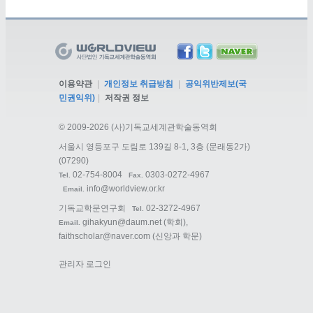
이용약관
|
개인정보 취급방침
|
공익위반제보(국
민권익위)
|
저작권 정보
©
2009-2026 (사)기독교세계관학술동역회
서울시 영등포구 도림로 139길 8-1, 3층 (문래동2가)
(07290)
02-754-8004
0303-0272-4967
Tel.
Fax.
info@worldview.or.kr
Email.
기독교학문연구회
02-3272-4967
Tel.
gihakyun@daum.net
(학회),
Email.
faithscholar@naver.com
(신앙과 학문)
관리자 로그인