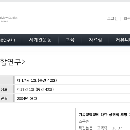
로그인
|
회
제 17권 1호 (통권 42호)
 정보
제17권 1호 (통권 42호)
 년월
2004년 03월
기독교학교에 대한 성경적 조망 :
조용훈
특집논문
|
교육학
|
10-37