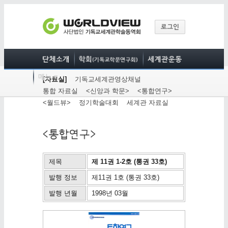
[자료실]
기독교세계관영상채널
통합 자료실
<신앙과 학문>
<통합연구>
<월드뷰>
정기학술대회
세계관 자료실
제목
제 11권 1-2호 (통권 33호)
발행 정보
제11권 1호 (통권 33호)
발행 년월
1998년 03월