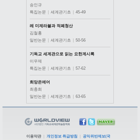
송인규
특집논문
|
세계관기초
|
45-49
레 미제라블과 적폐청산
김철홍
일반논문
|
세계관기초
|
50-56
기독교 세계관으로 읽는 요한계시록
이우제
특집논문
|
세계관기초
|
57-62
희망온에어
최충희
일반논문
|
세계관기초
|
63-65
이용약관
|
개인정보 취급방침
|
공익위반제보(국