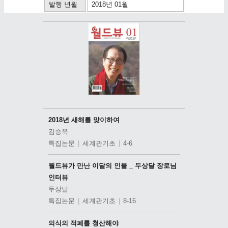
발행 년월
2018년 01월
2018년 새해를 맞이하여
김승욱
특집논문
|
세계관기초
|
4-6
월드뷰가 만난 이달의 인물 _ 두상달 장로님
인터뷰
두상달
특집논문
|
세계관기초
|
8-16
의식의 적폐를 청산해야