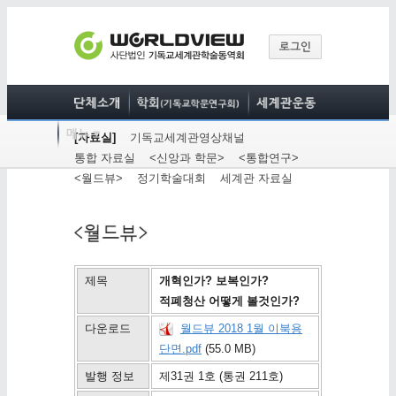
[자료실]
기독교세계관영상채널
통합 자료실
<신앙과 학문>
<통합연구>
<월드뷰>
정기학술대회
세계관 자료실
제목
개혁인가? 보복인가?
적폐청산 어떻게 볼것인가?
다운로드
월드뷰 2018 1월 이북용
단면.pdf
(55.0 MB)
발행 정보
제31권 1호 (통권 211호)