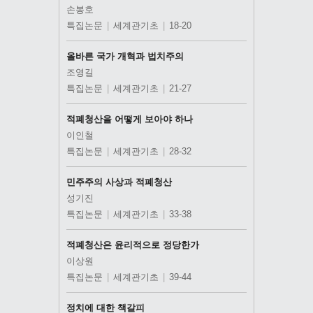
손봉호
특집논문
|
세계관기초
|
18-20
올바른 국가 개혁과 법치주의
조영길
특집논문
|
세계관기초
|
21-27
적폐청산을 어떻게 보아야 하나
이인철
특집논문
|
세계관기초
|
28-32
민주주의 사상과 적폐청산
성기진
특집논문
|
세계관기초
|
33-38
적폐청산은 윤리적으로 정당한가
이상원
특집논문
|
세계관기초
|
39-44
정치에 대한 책갈피