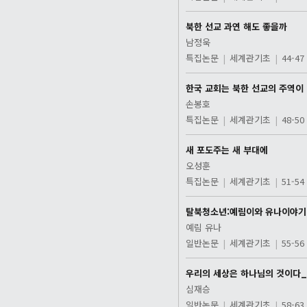
북한 선교 과연 해도 좋을까
남정욱
특집논문
|
세계관기초
|
44-47
한국 교회는 북한 선교의 주역이 
손봉호
특집논문
|
세계관기초
|
48-50
새 포도주는 새 부대에
오성훈
특집논문
|
세계관기초
|
51-54
탈북청소년:예림이와 유나이야기
예림 유나
일반논문
|
세계관기초
|
55-56
우리의 세상은 하나님의 것이다
심재승
일반논문
|
세계관기초
|
58-63