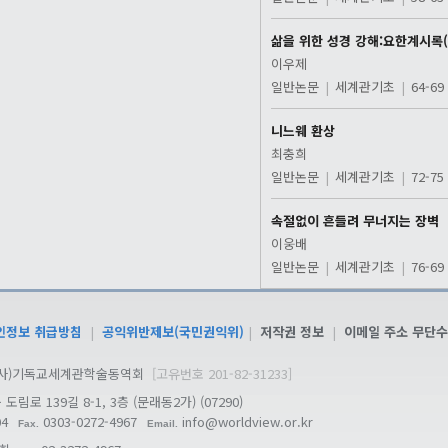
삶을 위한 성경 강해:요한계시록(
이우제
일반논문
|
세계관기초
|
64-69
니느웨 환상
최충희
일반논문
|
세계관기초
|
72-75
속절없이 흔들려 무너지는 장벽
이웅배
일반논문
|
세계관기초
|
76-69
인정보 취급방침
|
공익위반제보(국민권익위)
|
저작권 정보
|
이메일 주소 무단수
6 (사)기독교세계관학술동역회
[고유번호 201-82-31233]
림로 139길 8-1, 3층 (문래동2가)
(07290)
04
0303-0272-4967
info@worldview.or.kr
Fax.
Email.