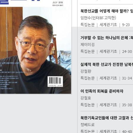
북한선교를 어떻게 해야 할까? 
임현수(인터뷰:고직한)
특집논문
|
세계관기초
|
9-23
거부할 수 없는 하나님의 은혜 
제이미김
특집논문
|
세계관기초
|
24-30
실제적 북한 선교가 진정한 남북
강철환
특집논문
|
세계관기초
|
31-34
이 민족의 회복을 준비하자
강철호
특집논문
|
세계관기초
|
35-38
북한기독교인들에 대한 고찰과 
정베드로
특집논문
|
세계관기초
|
40-43