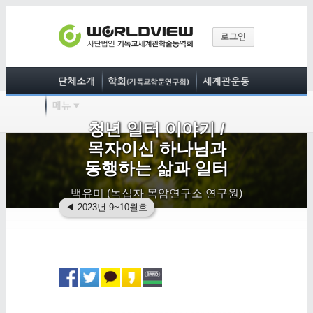
청년 일터 이야기 /
목자이신 하나님과
동행하는 삶과 일터
백유미 (녹십자 목암연구소 연구원)
◀
2023년 9~10월호