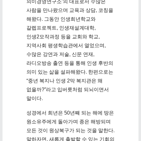
의미경영연구소’의 대표로서 수많은
사람을 만나왔으며 교육과 상담, 코칭을
해왔다. 그동안 인생희년학교와
갈렙프로젝트, 인생재설계대학,
인생2모작과정 등을 교회와 학교,
지역사회 평생학습관에서 열었으며,
수많은 강연과 저술, 신문 연재,
라디오방송 출연 등을 통해 인생 후반의
의미 있는 삶을 설파해왔다. 한편으로는
“중년 복지나 인생 2막 복지관은 왜
없을까?”라고 입버릇처럼 되뇌이면서
말이다.
성경에서 희년은 50년째 되는 해에 땅은
원소유주에게 돌아가며 종은 해방되며
모든 것이 원상복구가 되는 것을 말한다.
말하자면, 새롭게 출발할 수 있는 기회의