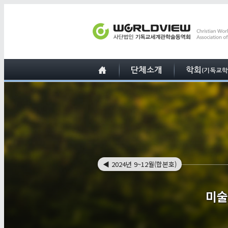
◀
2024년 9~12월(합본호)
미술