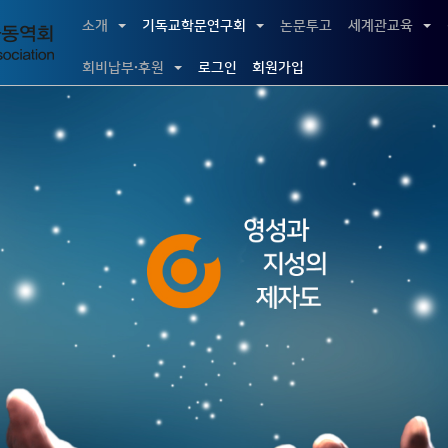
소개
기독교학문연구회
논문투고
세계관교육
회비납부·후원
로그인
회원가입