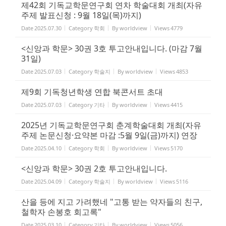
제42회 기독교학문연구회 연차 학술대회 개최(자유
주제 발표신청 : 9월 18일(목)까지)
Date
2025.07.30
Category
학회
By
worldview
Views
4779
<신앙과 학문> 30권 3호 투고안내입니다. (마감 7월
31일)
Date
2025.07.03
Category
학술지
By
worldview
Views
4853
제9회 기독청년학생 연합 북콘서트 초대
Date
2025.07.03
Category
기타
By
worldview
Views
4415
2025년 기독교학문연구회 춘계학술대회 개최(자유
주제 논문신청·요약본 마감 :5월 9일(금)까지) 연장
Date
2025.04.10
Category
학회
By
worldview
Views
5170
<신앙과 학문> 30권 2호 투고안내입니다.
Date
2025.04.09
Category
학술지
By
worldview
Views
5116
산을 등에 지고 가려했네 "고통 받는 약자들의 친구,
철학자 손봉호 회고록"
Date
2025.03.10
Category
기타
By
worldview
Views
5056