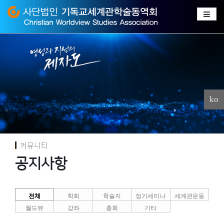
Sketchbook
스케치북5
Sketchbook
스케치북5
ko
커뮤니티
공지사항
전체
학회
학술지
정기세미나
세계관운동
월드뷰
강좌
총회
기타