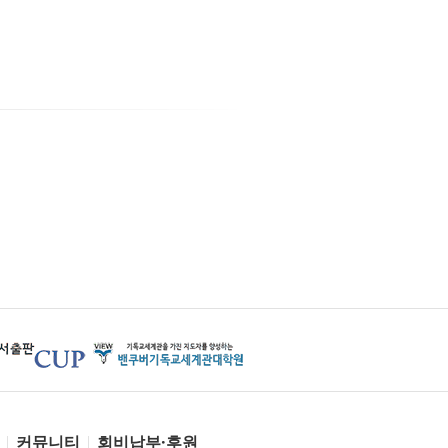
커뮤니티
회비납부·후원