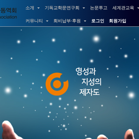
소개
기독교학문연구회
논문투고
세계관교육
커뮤니티
회비납부·후원
로그인
회원가입