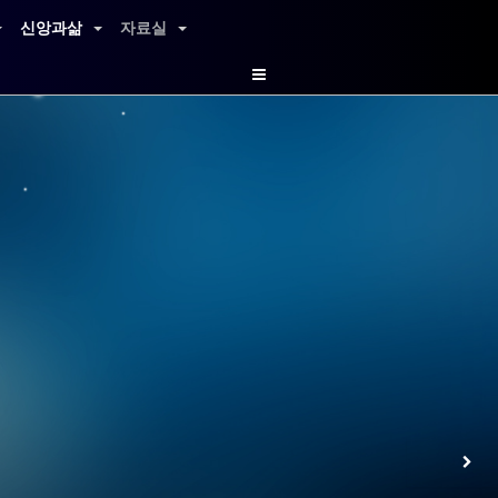
신앙과삶
자료실