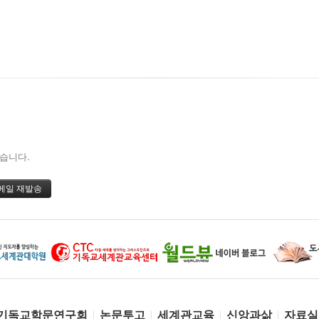
있습니다.
기독교학문연구회
논문투고
세계관교육
신앙과삶
자료실