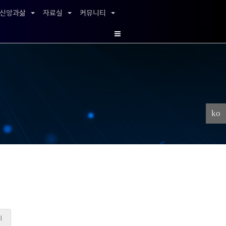
신앙과삶
자료실
커뮤니티
ko
외