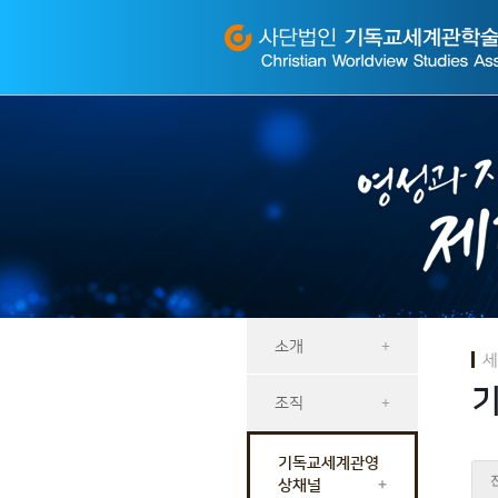
Sketchbook
스케치북5
Sketchbook
스케치북5
소개
+
세
조직
+
기독교세계관영
상채널
+