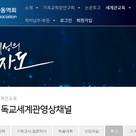
5,
소개
기독교학문연구회
논문투고
세계관교육
5,
회비납부·후원
로그인
회원가입
계관교육
기독교세계관영상채널
전체
기독교사,질문하다
학술대회
신앙과삶
특강
그 