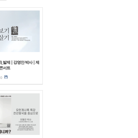
)_발제 | 강영안 박사 | 제
 콘서트
0