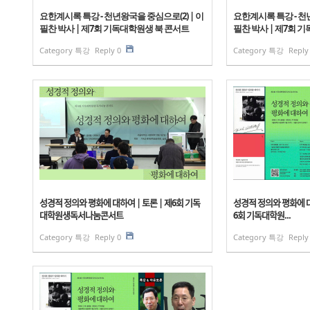
요한계시록 특강 - 천년왕국을 중심으로(2) | 이
요한계시록 특강 - 천년
필찬 박사 | 제7회 기독대학원생 북 콘서트
필찬 박사 | 제7회 
Category
특강
Reply
0
Category
특강
Reply
성경적 정의와 평화에 대하여 | 토론 | 제6회 기독
성경적 정의와 평화ᄋ
대학원생독서나눔콘서트
6회 기독대학원...
Category
특강
Reply
0
Category
특강
Reply