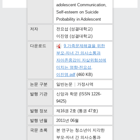
adolescent Communication,
Self-esteem on Suicide
Probability in Adolescent
저자
전요섭 (성결대학교)
이진영 (성결대학교)
다운로드
9.가족문제해결을 위한
부모-자녀 간 의사소통과
자아존중감이 자살위험성에
미치는 영향-전요섭,
이진영.pdf
(460 KB)
논문 구분
일반논문
|
가정사역
발행 기관
신앙과 학문 (ISSN 1226-
9425)
발행 정보
제16권 2호 (통권 47호)
발행 년월
2011년 06월
국문 초록
본 연구는 청소년이 지각한
부모-자녀 간 의사소통과