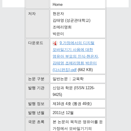
Home
저자
현은자
김태영 (성균관대학교)
조메리명희
박은미
다운로드
9.가정에서의 디지털
모바일기기 사용에 대한
영유아 부모의 인식-현은자,
김테영,조메리명희,박은미
(다시편집).pdf
(662 KB)
논문 구분
일반논문
|
교육학
발행 기관
신앙과 학문 (ISSN 1226-
9425)
발행 정보
제16권 4호 (통권 49호)
발행 년월
2011년 12월
국문 초록
본 논문의 목적은 영유아를 둔
가정에서 모바일기기의