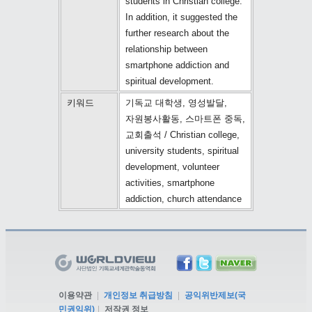
students in Christian college.
In addition, it suggested the
further research about the
relationship between
smartphone addiction and
spiritual development.
키워드
기독교 대학생, 영성발달,
자원봉사활동, 스마트폰 중독,
교회출석 / Christian college,
university students, spiritual
development, volunteer
activities, smartphone
addiction, church attendance
이용약관
|
개인정보 취급방침
|
공익위반제보(국
민권익위)
|
저작권 정보