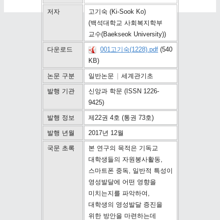
저자
고기숙 (Ki-Sook Ko)
(백석대학교 사회복지학부
교수(Baekseok University))
다운로드
001고기숙(1228).pdf
(540
KB)
논문 구분
일반논문
|
세계관기초
발행 기관
신앙과 학문 (ISSN 1226-
9425)
발행 정보
제22권 4호 (통권 73호)
발행 년월
2017년 12월
국문 초록
본 연구의 목적은 기독교
대학생들의 자원봉사활동,
스마트폰 중독, 일반적 특성이
영성발달에 어떤 영향을
미치는지를 파악하여,
대학생의 영성발달 증진을
위한 방안을 마련하는데