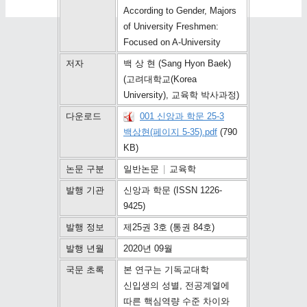
According to Gender, Majors
of University Freshmen:
Focused on A-University
저자
백 상 현 (Sang Hyon Baek)
(고려대학교(Korea
University), 교육학 박사과정)
다운로드
001 신앙과 학문 25-3
백상현(페이지 5-35).pdf
(790
KB)
논문 구분
일반논문
|
교육학
발행 기관
신앙과 학문 (ISSN 1226-
9425)
발행 정보
제25권 3호 (통권 84호)
발행 년월
2020년 09월
국문 초록
본 연구는 기독교대학
신입생의 성별, 전공계열에
따른 핵심역량 수준 차이와