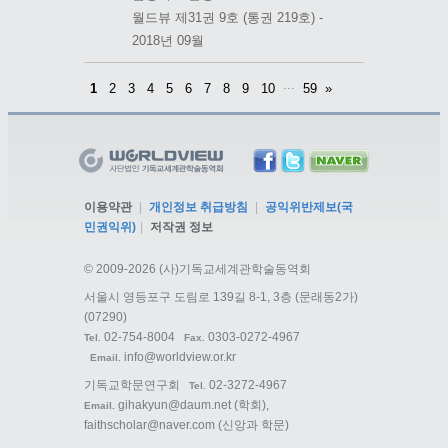
월드뷰 제31권 9호 (통권 219호) -
2018년 09월
...
1
2
3
4
5
6
7
8
9
10
59
»
이용약관
|
개인정보 취급방침
|
공익위반제보(국
민권익위)
|
저작권 정보
©
2009-2026 (사)기독교세계관학술동역회
서울시 영등포구 도림로 139길 8-1, 3층 (문래동2가)
(07290)
02-754-8004
0303-0272-4967
Tel.
Fax.
info@worldview.or.kr
Email.
기독교학문연구회
02-3272-4967
Tel.
gihakyun@daum.net
(학회),
Email.
faithscholar@naver.com
(신앙과 학문)