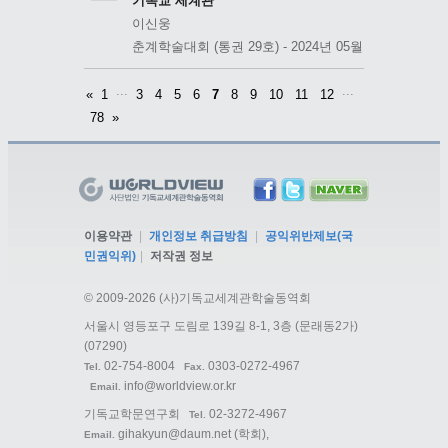
기독교 세계관
이신웅
춘계학술대회 (통권 29호) - 2024년 05월
...
...
«
1
3
4
5
6
7
8
9
10
11
12
78
»
이용약관
|
개인정보 취급방침
|
공익위반제보(국
민권익위)
|
저작권 정보
©
2009-2026 (사)기독교세계관학술동역회
서울시 영등포구 도림로 139길 8-1, 3층 (문래동2가)
(07290)
02-754-8004
0303-0272-4967
Tel.
Fax.
info@worldview.or.kr
Email.
기독교학문연구회
02-3272-4967
Tel.
gihakyun@daum.net
(학회),
Email.