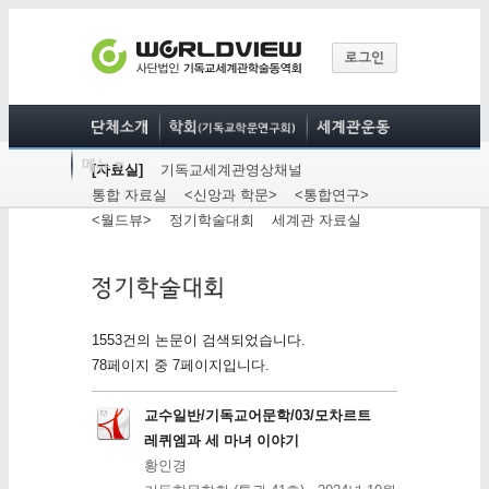
[자료실]
기독교세계관영상채널
통합 자료실
<신앙과 학문>
<통합연구>
<월드뷰>
정기학술대회
세계관 자료실
1553건의 논문이 검색되었습니다.
78페이지 중 7페이지입니다.
교수일반/기독교어문학/03/모차르트
레퀴엠과 세 마녀 이야기
황인경