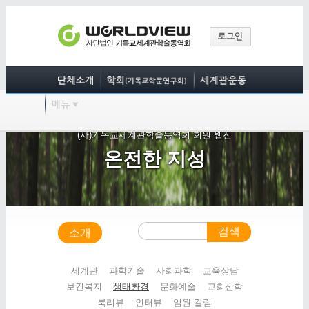
(사)기독교세계관학술동역회 회원 웹진
온전한 지성
검색
소개
세계관
과학기술
사회과학
교육상담
보건복지
생태환경
문화예술
교회신학
북리뷰
인터뷰
임원 칼럼