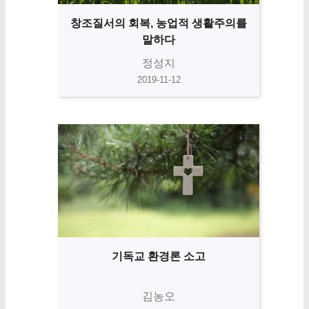
창조질서의 회복, 농업적 생활주의를
말하다
정성지
2019-11-12
기독교 환경론 소고
김농오