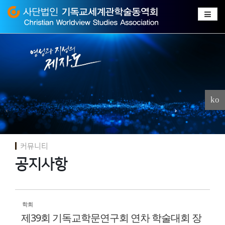
Sketchbook
스케치북5
Sketchbook
스케치북5
ko
커뮤니티
공지사항
학회
제39회 기독교학문연구회 연차 학술대회 장