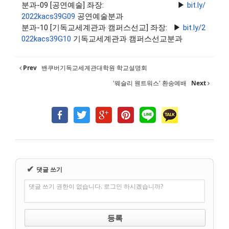
분과-09 [공연예술] 좌장: ▶
bit.ly/
2022kacs39G09
공연예술분과
분과-10 [기독교세계관과 캠퍼스선교] 좌장:
▶
bit.ly/2
022kacs39G10
기독교세계관과 캠퍼스선교분과
Prev
밴쿠버기독교세계관대학원 학교설명회
'웨슬리 웬트워스' 환송예배
Next
✔
댓글 쓰기
댓글 쓰기 권한이 없습니다. 로그인 하시겠습니까?