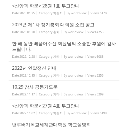
<신앙과 학문> 28권 1호 투고안내
Date
2023.01.25
Category
학술지
By
worldview
Views
6170
2023년 제1차 정기총회 대의원 소집 공고
Date
2023.01.20
Category
총회
By
worldview
Views
4755
한 해 동안 베풀어주신 회원님의 소중한 후원에 감사
드립니다.
Date
2022.12.28
Category
기타
By
worldview
Views
6083
2022년 연말정산 안내
Date
2022.12.15
Category
기타
By
worldview
Views
5255
10.29 참사 공동기도문
Date
2022.11.17
Category
기타
By
worldview
Views
5299
<신앙과 학문> 27권 4호 투고안내
Date
2022.11.02
Category
학술지
By
worldview
Views
6199
밴쿠버기독교세계관대학원 학교설명회