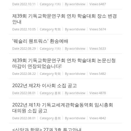
Date
2022.10.11
Category
기타
By
worldview
Views
6487
제39회 기독교학문연구회 연차 학술대회 장소 변경
안내
Date
2022.10.05
Category
학회
By
worldview
Views
5674
'웨슬리 웬트워스' 환송예배
Date
2022.08.29
Category
기타
By
worldview
Views
5633
제39회 기독교학문연구회 연차 학술대회 논문신청
마감이 연장되었습니다!
Date
2022.08.22
Category
학회
By
worldview
Views
5482
2022년 제2차 이사회 소집 공고
Date
2022.08.01
Category
총회
By
worldview
Views
4878
2022년 제1차 기독교세계관학술동역회 임시총회
대의원 소집 공고
Date
2022.08.01
Category
총회
By
worldview
Views
4842
<신앙과 학문> 27권 3호 투고안내