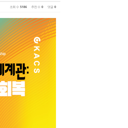
조회 수
5186
추천 수
0
댓글
0