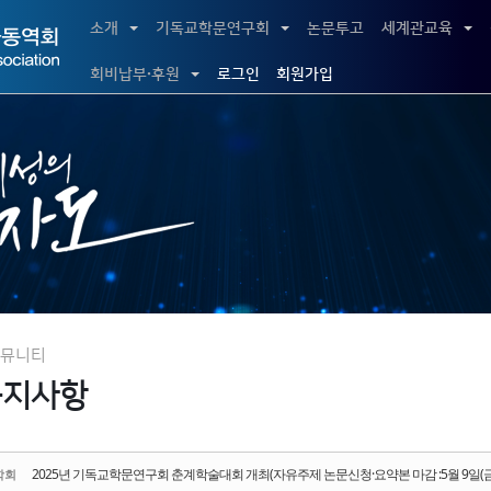
5,
소개
기독교학문연구회
논문투고
세계관교육
5,
회비납부·후원
로그인
회원가입
뮤니티
공지사항
2025년 기독교학문연구회 춘계학술대회 개최(자유주제 논문신청·요약본 마감 :5월 9일(금
학회