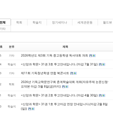
전체
학회
학술지
정기세미나
세계관운동
월드뷰
기타
호
분류
제목
2026학년도 제3회 기독 중고등학생 독서대회 개최
5
기타
<신앙과 학문> 31권 3호 투고안내입니다. (마감 7월 31일)
4
학술지
제11회 기독청년학생 연합 북콘서트
3
기타
2026년 기독교학문연구회 춘계학술대회 개최(자유주제 논문신청·
2
학회
요약본 마감 :5월 8일(금)까지)
<신앙과 학문> 31권 2호 투고안내입니다. (마감 4월 30일)
1
학술지
<신앙과 학문> 31권 1호 투고마감 연장 안내입니다.(마감 2월 8일
0
학술지
(일))