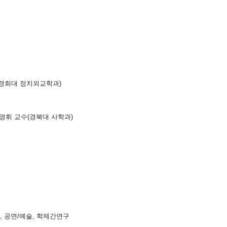
(경희대 정치외교학과)
영휘 교수(경북대 사학과)
료, 공연/예술, 학제간연구