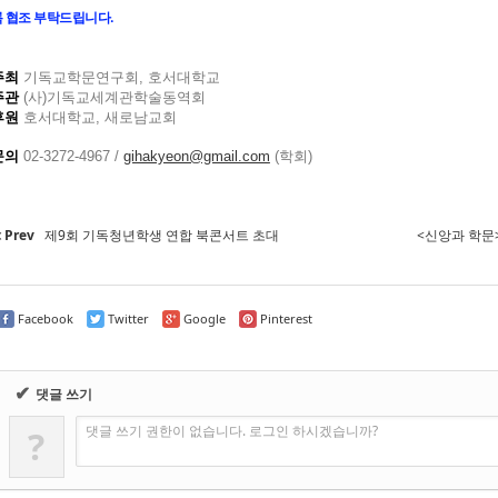
록 협조 부탁드립니다.
주최
기독교학문연구회
,
호서대학교
주관
(
사
)
기독교세계관학술동역회
후원
호서대학교
,
새로남교회
문의
02-3272-4967 /
gihakyeon@gmail.com
(
학회
)
Prev
제9회 기독청년학생 연합 북콘서트 초대
<신앙과 학문
Facebook
Twitter
Google
Pinterest
✔
댓글 쓰기
댓글 쓰기 권한이 없습니다. 로그인 하시겠습니까?
?