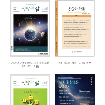
2026년 7~8월호(AI 시대의 창조론
제31권2호 (통권 107호)
0
톺아보기)
0