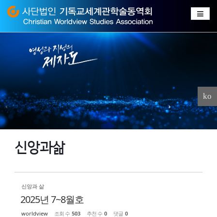
Sketchbook
스케치북5
Sketchbook
스케치북5
ko
신앙과삶
신앙과 삶
2025년 7~8월호
worldview
조회 수
503
추천 수
0
댓글
0