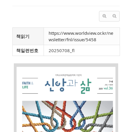
https://www.worldview.or.kr/ne
책읽기
wsletter/fnl/issue/5458
책일련번호
20250708_fl