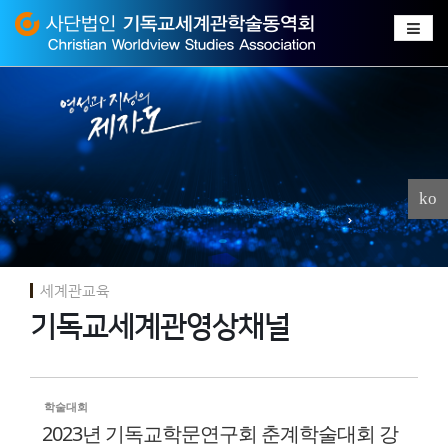
Sketchbook
스케치북5
Sketchbook
스케치북5
ko
세계관교육
기독교세계관영상채널
학술대회
2023년 기독교학문연구회 춘계학술대회 강