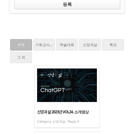
전체
기독교사,질문하다
학술대회
신앙과삶
특강
그 외
신앙과 삶 2023년 VOL24. 소개영상
Category
신앙과삶
Reply
0