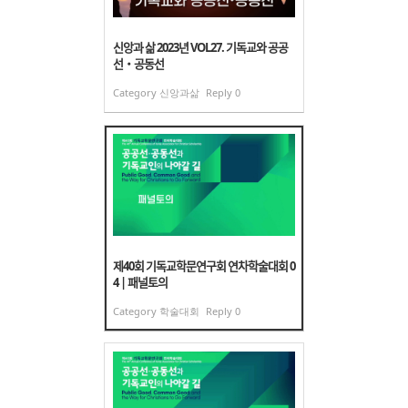
신앙과 삶 2023년 VOL27. 기독교와 공공
선・공동선
Category
신앙과삶
Reply
0
제40회 기독교학문연구회 연차학술대회 0
4 | 패널토의
Category
학술대회
Reply
0