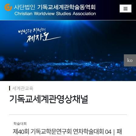
Sketchbook
스케치북5
Sketchbook
스케치북5
ko
세계관교육
기독교세계관영상채널
학술대회
제40회 기독교학문연구회 연차학술대회 04 | 패