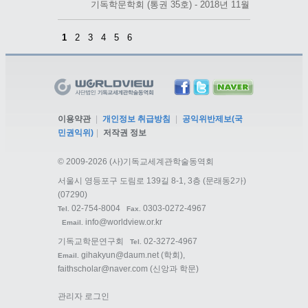
기독학문학회 (통권 35호) - 2018년 11월
1
2
3
4
5
6
이용약관
|
개인정보 취급방침
|
공익위반제보(국
민권익위)
|
저작권 정보
©
2009-2026 (사)기독교세계관학술동역회
서울시 영등포구 도림로 139길 8-1, 3층 (문래동2가)
(07290)
02-754-8004
0303-0272-4967
Tel.
Fax.
info@worldview.or.kr
Email.
기독교학문연구회
02-3272-4967
Tel.
gihakyun@daum.net
(학회),
Email.
faithscholar@naver.com
(신앙과 학문)
관리자 로그인