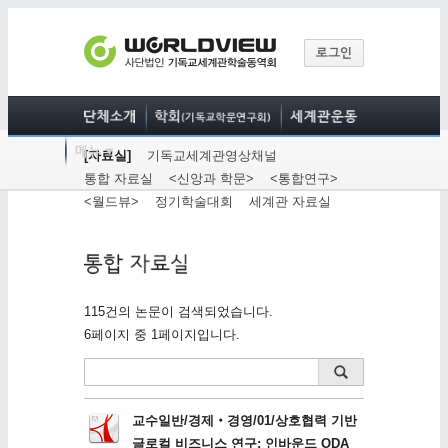
[자료실]
기독교세계관영상채널
통합 자료실
<신앙과 학문>
<통합연구>
<월드뷰>
정기학술대회
세계관 자료실
115건의 논문이 검색되었습니다.
6페이지 중 1페이지입니다.
교수일반/경제‧경영/01/상호협력 기반
글로컬 비즈니스 연구: 인바운드 ODA