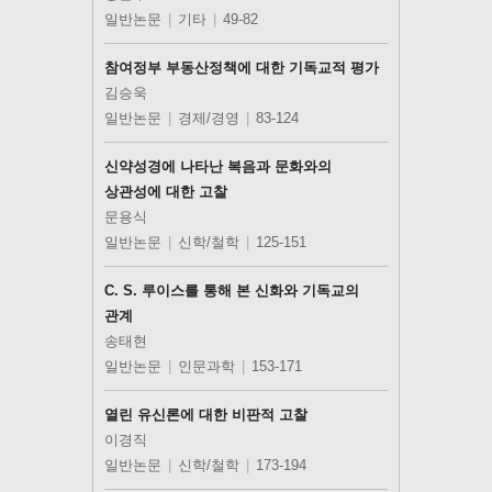
일반논문
|
기타
|
49-82
참여정부 부동산정책에 대한 기독교적 평가
김승욱
일반논문
|
경제/경영
|
83-124
신약성경에 나타난 복음과 문화와의
상관성에 대한 고찰
문용식
일반논문
|
신학/철학
|
125-151
C. S. 루이스를 통해 본 신화와 기독교의
관계
송태현
일반논문
|
인문과학
|
153-171
열린 유신론에 대한 비판적 고찰
이경직
일반논문
|
신학/철학
|
173-194