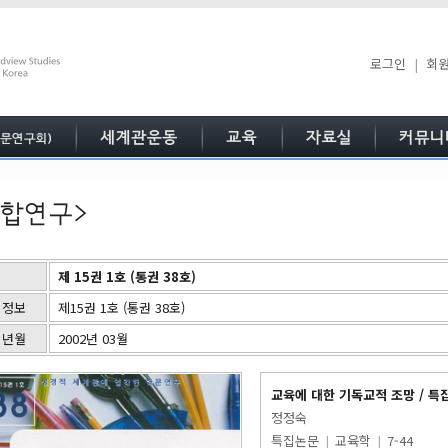
로그인
|
회
제 15권 1호 (통권 38호)
 정보
제15권 1호 (통권 38호)
 년월
2002년 03월
교육에 대한 기독교적 조망 / 특
정정숙
특집논문
|
교육학
|
7-44