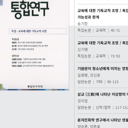
교육에 대한 기독교적 조망 / 특
가능성과 한계
송기창
특집논문
|
교육학
|
45-71
교육에 대한 기독교적 조망 / 특
신기영
특집논문
|
교육학
|
73-92
기원관이 청소년에게 미치는 영
길원평, 강신호
일반논문
|
기타
|
95-115
삼교 (三敎)에 나타난 이상향의 
김지엽
일반논문
|
신학/철학
|
117-15
분자진화학 연구에서 나타난 생
양승훈, 박춘호